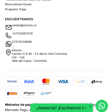
Motocultores Ducati
Picapasto Trapp
ENCUÉNTRANOS
ventas@aztools.co
+573128971516
573115226688
Aztools
Carrera 12 # 46 - 23, Barrio Villa Colombia
Cali - Cali
Valle del Cauca - Colombia
Métodos de pago:
Tarjetas (Visa, MasterCard), PSE, ePayco,
¿Asesoría? ¡Escríbenos! 👉
Mercado Pago, Addi y Sistecrédito.