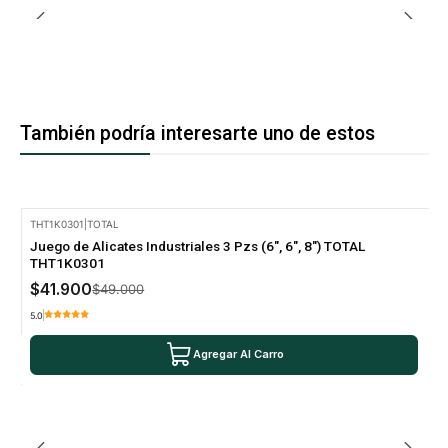
También podría interesarte uno de estos
THT1K0301
|
TOTAL
-14% Oferta
Juego de Alicates Industriales 3 Pzs (6", 6", 8") TOTAL
THT1K0301
$41.900
$49.000
5.0
Agregar Al Carro