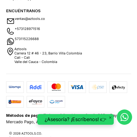
ENCUÉNTRANOS
ventas@aztools.co
+573128971516
573115226688
Aztools
Carrera 12 # 46 - 23, Barrio Villa Colombia
Cali - Cali
Valle del Cauca - Colombia
Métodos de pago:
Tarjetas (Visa, MasterCard), PSE, ePayco,
¿Asesoría? ¡Escríbenos! 👉
Mercado Pago, Addi y Sistecrédito.
2026 AZTOOLS.CO.