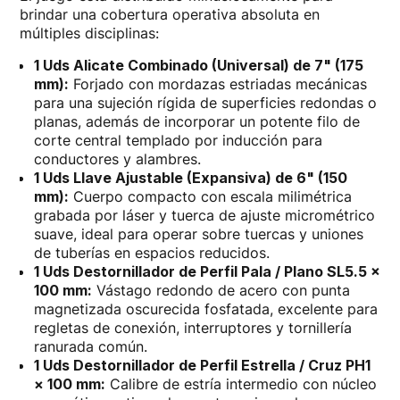
brindar una cobertura operativa absoluta en
múltiples disciplinas:
1 Uds Alicate Combinado (Universal) de 7" (175
mm):
Forjado con mordazas estriadas mecánicas
para una sujeción rígida de superficies redondas o
planas, además de incorporar un potente filo de
corte central templado por inducción para
conductores y alambres.
1 Uds Llave Ajustable (Expansiva) de 6" (150
mm):
Cuerpo compacto con escala milimétrica
grabada por láser y tuerca de ajuste micrométrico
suave, ideal para operar sobre tuercas y uniones
de tuberías en espacios reducidos.
1 Uds Destornillador de Perfil Pala / Plano SL5.5 ×
100 mm:
Vástago redondo de acero con punta
magnetizada oscurecida fosfatada, excelente para
regletas de conexión, interruptores y tornillería
ranurada común.
1 Uds Destornillador de Perfil Estrella / Cruz PH1
× 100 mm:
Calibre de estría intermedio con núcleo