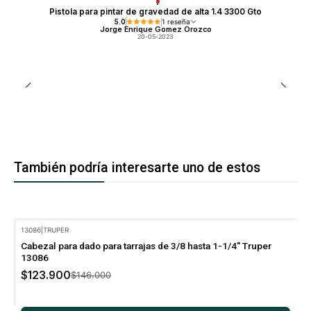
Pistola para pintar de gravedad de alta 1.4 3300 Gto
5.0
1 reseña
Jorge Enrique Gomez Orozco
20-05-2023
También podría interesarte uno de estos
13086
|
TRUPER
-15% Oferta
Cabezal para dado para tarrajas de 3/8 hasta 1-1/4" Truper
13086
$123.900
$146.000