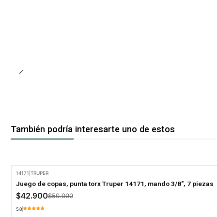
También podría interesarte uno de estos
14171
|
TRUPER
-14% Oferta
Juego de copas, punta torx Truper 14171, mando 3/8", 7 piezas
$42.900
$50.000
5.0