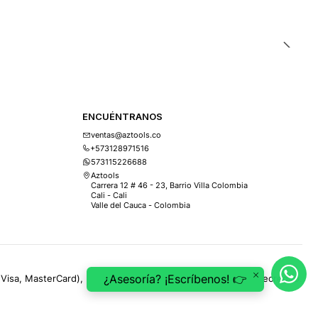
ENCUÉNTRANOS
ventas@aztools.co
+573128971516
573115226688
Aztools
Carrera 12 # 46 - 23, Barrio Villa Colombia
Cali - Cali
Valle del Cauca - Colombia
¿Asesoría? ¡Escríbenos! 👉
(Visa, MasterCard), PSE, ePayco, Mercado Pago, Addi y Sistecrédito.