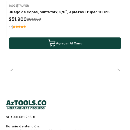
10025
|
TRUPER
-15% Oferta
Juego de copas, punta torx, 3/8", 9 piezas Truper 10025
$51.900
$61.000
5.0
Agregar Al Carro
NIT: 901.681.256-8
Horario de atención: