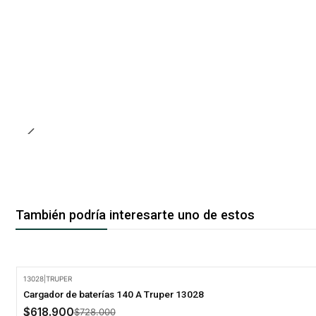
También podría interesarte uno de estos
13028
|
TRUPER
-15% Oferta
Cargador de baterías 140 A Truper 13028
$618.900
$728.000