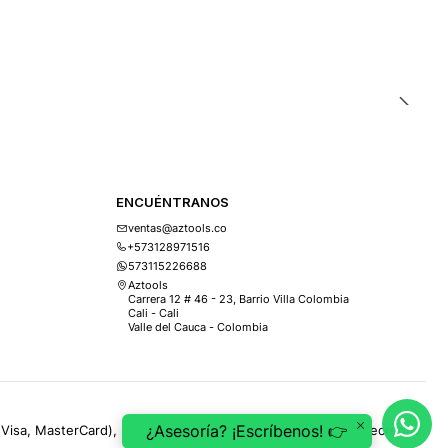
ENCUÉNTRANOS
ventas@aztools.co
+573128971516
573115226688
Aztools
Carrera 12 # 46 - 23, Barrio Villa Colombia
Cali - Cali
Valle del Cauca - Colombia
¿Asesoría? ¡Escríbenos! 👉
(Visa, MasterCard), PSE, ePayco, Mercado Pago, Addi y Sistecrédito.