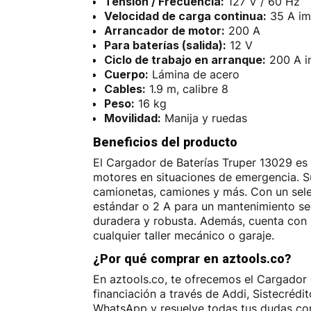
Tensión / Frecuencia:
127 V / 60 Hz
Velocidad de carga continua:
35 A im
Arrancador de motor:
200 A
Para baterías (salida):
12 V
Ciclo de trabajo en arranque:
200 A in
Cuerpo:
Lámina de acero
Cables:
1.9 m, calibre 8
Peso:
16 kg
Movilidad:
Manija y ruedas
Beneficios del producto
El Cargador de Baterías Truper 13029 es 
motores en situaciones de emergencia. S
camionetas, camiones y más. Con un sele
estándar o 2 A para un mantenimiento se
duradera y robusta. Además, cuenta con u
cualquier taller mecánico o garaje.
¿Por qué comprar en aztools.co?
En aztools.co, te ofrecemos el Cargador 
financiación a través de Addi, Sistecréd
WhatsApp y resuelve todas tus dudas con