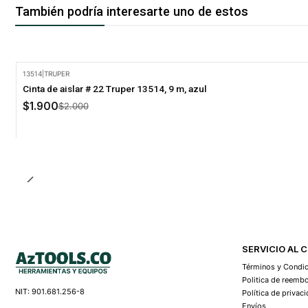
También podría interesarte uno de estos
13514
|
TRUPER
-5% Oferta
Cinta de aislar # 22 Truper 13514, 9 m, azul
$1.900
$2.000
SERVICIO AL 
Términos y Condi
Politica de reemb
NIT: 901.681.256-8
Política de privac
Envíos