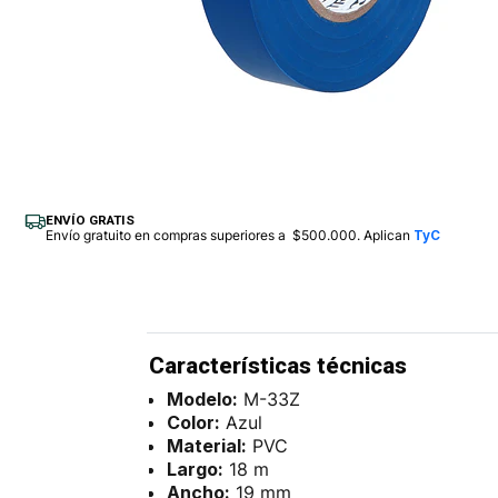
ENVÍO GRATIS
Envío gratuito en compras superiores a $500.000. Aplican
TyC
Características técnicas
Modelo:
M-33Z
Color:
Azul
Material:
PVC
Largo:
18 m
Ancho:
19 mm