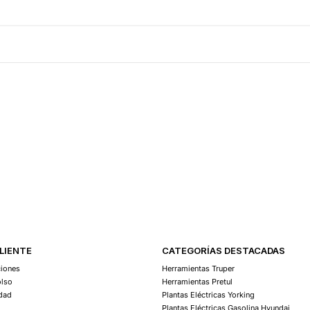
Agregar Al Carro
CLIENTE
CATEGORÍAS DESTACADAS
ciones
Herramientas Truper
olso
Herramientas Pretul
idad
Plantas Eléctricas Yorking
Plantas Eléctricas Gasolina Hyundai