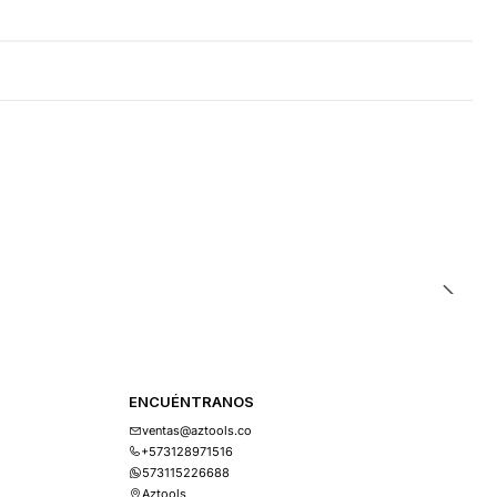
ENCUÉNTRANOS
ventas@aztools.co
+573128971516
573115226688
Aztools