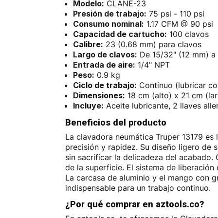
Modelo:
CLANE-23
Presión de trabajo:
75 psi - 110 psi
Consumo nominal:
1.17 CFM @ 90 psi
Capacidad de cartucho:
100 clavos
Calibre:
23 (0.68 mm) para clavos
Largo de clavos:
De 15/32" (12 mm) a 
Entrada de aire:
1/4" NPT
Peso:
0.9 kg
Ciclo de trabajo:
Continuo (lubricar c
Dimensiones:
18 cm (alto) x 21 cm (la
Incluye:
Aceite lubricante, 2 llaves all
Beneficios del producto
La clavadora neumática Truper 13179 es l
precisión y rapidez. Su diseño ligero de
sin sacrificar la delicadeza del acabado.
de la superficie. El sistema de liberación
La carcasa de aluminio y el mango con g
indispensable para un trabajo continuo.
¿Por qué comprar en aztools.co?