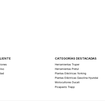
Agregar Al Carro
CLIENTE
CATEGORÍAS DESTACADAS
ciones
Herramientas Truper
olso
Herramientas Pretul
idad
Plantas Eléctricas Yorking
Plantas Eléctricas Gasolina Hyundai
Motocultores Ducati
Picapasto Trapp