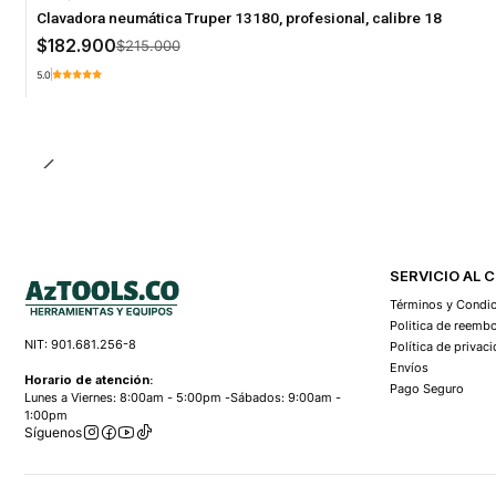
-15% Oferta
Clavadora neumática Truper 13180, profesional, calibre 18
$182.900
$215.000
5.0
SERVICIO AL 
Términos y Condi
Politica de reemb
NIT: 901.681.256-8
Política de privac
Envíos
Horario de atención:
Pago Seguro
Lunes a Viernes: 8:00am - 5:00pm -Sábados: 9:00am -
1:00pm
Síguenos