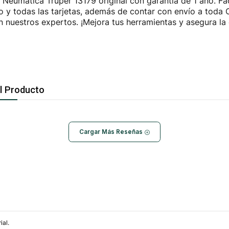
 Neumática Truper 13179 original con garantía de 1 año. F
ito y todas las tarjetas, además de contar con envío a tod
 nuestros expertos. ¡Mejora tus herramientas y asegura la 
l Producto
Cargar Más Reseñas
ial.