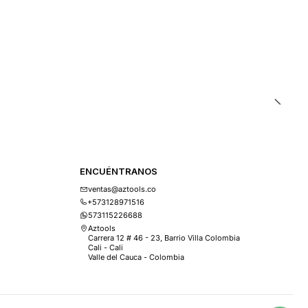
ENCUÉNTRANOS
ventas@aztools.co
+573128971516
573115226688
Aztools
Carrera 12 # 46 - 23, Barrio Villa Colombia
Cali - Cali
Valle del Cauca - Colombia