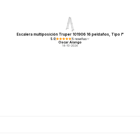
Escalera multiposición Truper 101906 16 peldaños, Tipo I"
5.0
5 reseñas
Oscar Arango
14-10-2024