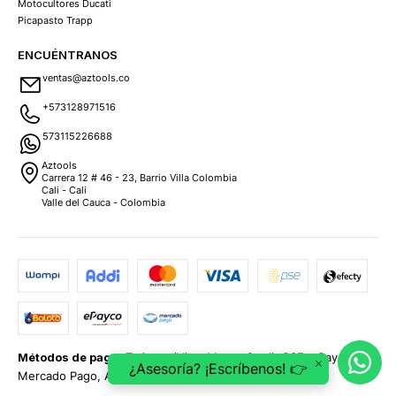
Motocultores Ducati
Picapasto Trapp
ENCUÉNTRANOS
ventas@aztools.co
+573128971516
573115226688
Aztools
Carrera 12 # 46 - 23, Barrio Villa Colombia
Cali - Cali
Valle del Cauca - Colombia
Métodos de pago:
Tarjetas (Visa, MasterCard), PSE, ePayco,
¿Asesoría? ¡Escríbenos! 👉
Mercado Pago, Addi y Sistecrédito.