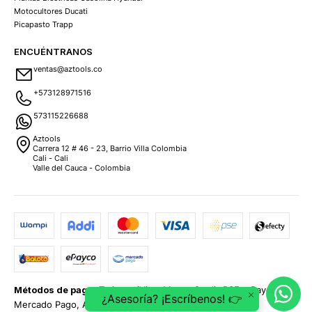
Motocultores Ducati
Picapasto Trapp
ENCUÉNTRANOS
ventas@aztools.co
+573128971516
573115226688
Aztools
Carrera 12 # 46 - 23, Barrio Villa Colombia
Cali - Cali
Valle del Cauca - Colombia
Métodos de pago:
Tarjetas (Visa, MasterCard), PSE, ePayco,
¿Asesoría? ¡Escríbenos! 👉
Mercado Pago, Addi y Sistecrédito.